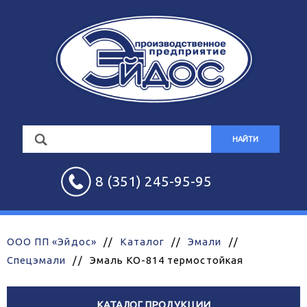
НАЙТИ
8 (351) 245-95-95
ООО ПП «Эйдос»
//
Каталог
//
Эмали
//
Спецэмали
//
Эмаль КО-814 термостойкая
КАТАЛОГ ПРОДУКЦИИ