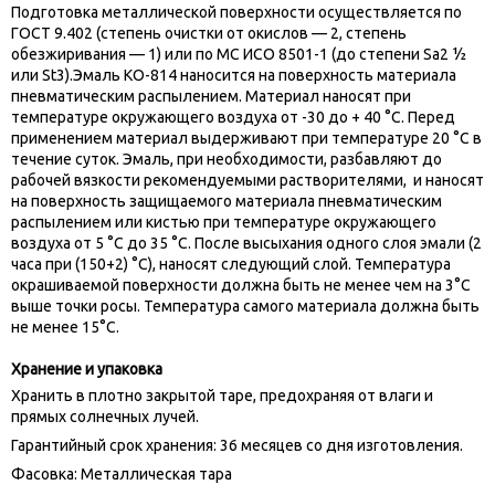
Подготовка металлической поверхности осуществляется по
ГОСТ 9.402 (степень очистки от окислов — 2, степень
обезжиривания — 1) или по МС ИСО 8501-1 (до степени Sa2 ½
или St3).Эмаль КО-814 наносится на поверхность материала
пневматическим распылением. Материал наносят при
температуре окружающего воздуха от -30 до + 40 °С. Перед
применением материал выдерживают при температуре 20 °С в
течение суток. Эмаль, при необходимости, разбавляют до
рабочей вязкости рекомендуемыми растворителями, и наносят
на поверхность защищаемого материала пневматическим
распылением или кистью при температуре окружающего
воздуха от 5 °С до 35 °С. После высыхания одного слоя эмали (2
часа при (150+2) °С), наносят следующий слой. Температура
окрашиваемой поверхности должна быть не менее чем на 3°С
выше точки росы. Температура самого материала должна быть
не менее 15°С.
Хранение и упаковка
Хранить в плотно закрытой таре, предохраняя от влаги и
прямых солнечных лучей.
Гарантийный срок хранения: 36 месяцев со дня изготовления.
Фасовка: Металлическая тара