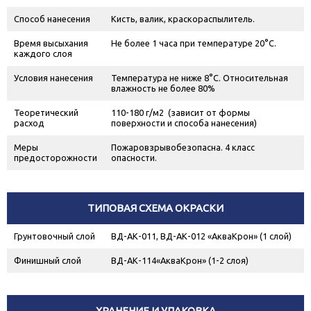
Способ нанесения
Кисть, валик, краскораспылитель.
Время высыхания
Не более 1 часа при температуре 20°С.
каждого слоя
Условия нанесения
Температура не ниже 8°С. Относительная
влажность не более 80%
Теоретический
110-180 г/м
2
(зависит от формы
расход
поверхности и способа нанесения)
Меры
Пожаровзрывобезопасна. 4 класс
предосторожности
опасности.
ТИПОВАЯ СХЕМА ОКРАСКИ
Грунтовочный слой
ВД-АК-011, ВД-АК-012 «АкваКрон» (1 слой)
Финишный слой
ВД-АК-114«АкваКрон» (1-2 слоя)
ХРАНЕНИЕ И УПАКОВКА