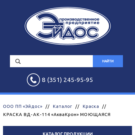
НАЙТИ
8 (351) 245-95-95
ООО ПП «Эйдос»
//
Каталог
//
Краска
//
КРАСКА ВД-АК-114 «АкваКрон» МОЮЩАЯСЯ
КАТАЛОГ ПРОДУКЦИИ