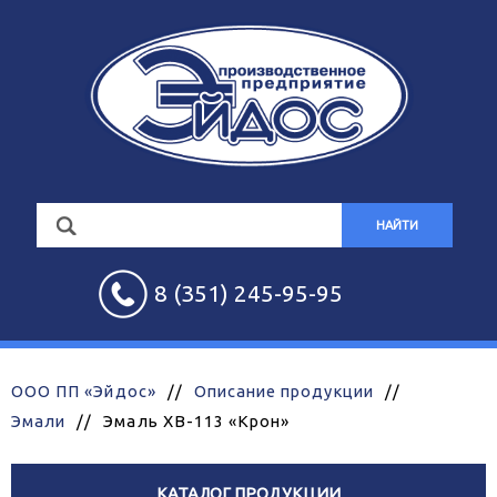
НАЙТИ
8 (351) 245-95-95
ООО ПП «Эйдос»
//
Описание продукции
//
Эмали
//
Эмаль ХВ-113 «Крон»
КАТАЛОГ ПРОДУКЦИИ