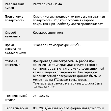
Разбавление
Растворитель Р-4А.
эмали
Подготовка
Сухая, чистая, предварительно загрунтованная
поверхности
поверхность. Убрать отслоения старого
покрытия. При необходимости прошпаклевать.
Способ
Краскораспылитель.
нанесения
Время
3 часа при температуре 20±2°С.
высыхания
каждого слоя
Условия
При проведении покрасочных работ при
нанесения
пониженных температурах следует строго
контролировать отсутствие конденсационной
влаги и льда на поверхности. Температура
окрашиваемой поверхности должна быть не
менее чем на 3°С выше точки росы.
Температура самого материала должна быть
не менее 15°С.
Толщина сухой
25 - 30 мкм.
пленки
Теоретический
80 - 200 г/м
2
(зависит от формы поверхности и