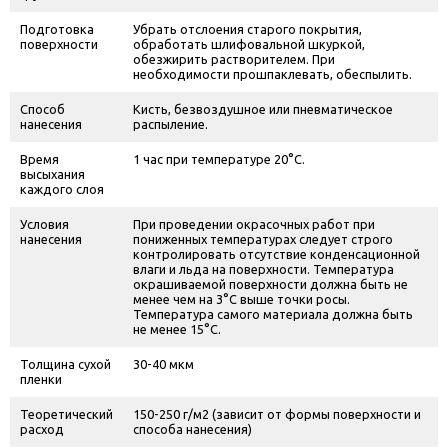
Подготовка
Убрать отслоения старого покрытия,
поверхности
обработать шлифовальной шкуркой,
обезжирить растворителем. При
необходимости прошпаклевать, обеспылить.
Способ
Кисть, безвоздушное или пневматическое
нанесения
распыление.
Время
1 час при температуре 20°С.
высыхания
каждого слоя
Условия
При проведении окрасочных работ при
нанесения
пониженных температурах следует строго
контролировать отсутствие конденсационной
влаги и льда на поверхности. Температура
окрашиваемой поверхности должна быть не
менее чем на 3°С выше точки росы.
Температура самого материала должна быть
не менее 15°С.
Толщина сухой
30-40 мкм
пленки
Теоретический
150-250 г/м
2 (
зависит от формы поверхности и
расход
способа нанесения)