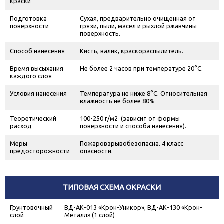
краски
Подготовка
Сухая, предварительно очищенная от
поверхности
грязи, пыли, масел и рыхлой ржавчины
поверхность.
Способ нанесения
Кисть, валик, краскораспылитель.
Время высыхания
Не более 2 часов при температуре 20°С.
каждого слоя
Условия нанесения
Температура не ниже 8°С. Относительная
влажность не более 80%
Теоретический
100-250 г/м
2
(зависит от формы
расход
поверхности и способа нанесения).
Меры
Пожаровзрывобезопасна. 4 класс
предосторожности
опасности.
ТИПОВАЯ СХЕМА ОКРАСКИ
Грунтовочный
ВД-АК-013 «Крон-Уникор», ВД-АК-130 «Крон-
слой
Металл» (1 слой)