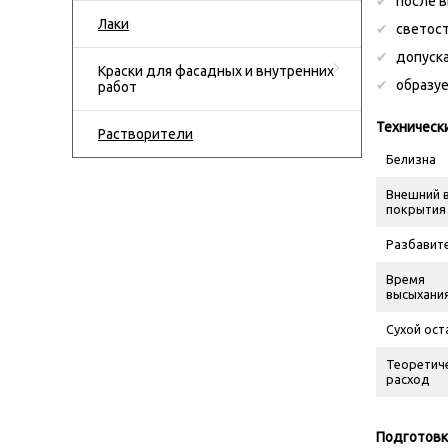
после в
Лаки
светост
допуска
Краски для фасадных и внутренних
образу
работ
Техническ
Растворители
Белизна
Внешний 
покрытия
Разбавит
Время
высыхани
Сухой ост
Теоретич
расход
Подготовк