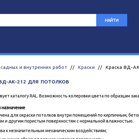
НАЙТИ
асадных и внутренних работ
//
Краски
//
Краска ВД-АК
ВД-АК-212 ДЛЯ ПОТОЛКОВ
ует каталогу RAL. Возможность колеровки цвета по образцам зака
и назначение
чена для окраски потолков внутри помещений по кирпичным, бет
м и другим пористым поверхностям с нормальной влажностью.
ва к незначительным механическим воздействиям;