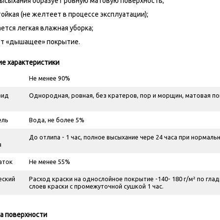
ысыхания образует ровную матовую поверхность;
ойкая (не желтеет в процессе эксплуатации);
ется легкая влажная уборка;
ет «дышащее» покрытие.
ие характеристики
Не менее 90%
вид
Однородная, ровная, без кратеров, пор и морщин, матовая п
ель
Вода, не более 5%
До отлипа - 1 час, полное высыхание чере 24 часа при нормаль
я
аток
Не менее 55%
еский
Расход краски на однослойное покрытие -140- 180 г/м² по гла
слоев краски с промежуточной сушкой 1 час.
а поверхности