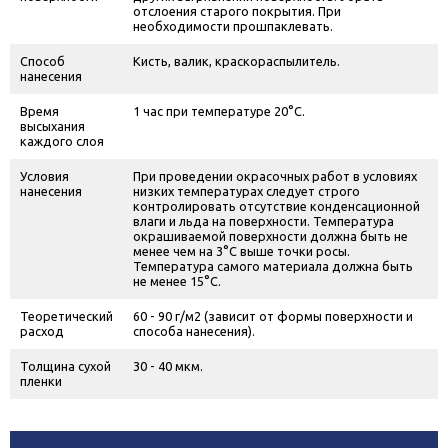
отслоения старого покрытия. При
необходимости прошпаклевать.
Способ
Кисть, валик, краскораспылитель.
нанесения
Время
1 час при температуре 20°С.
высыхания
каждого слоя
Условия
При проведении окрасочных работ в условиях
нанесения
низких температурах следует строго
контролировать отсутствие конденсационной
влаги и льда на поверхности. Температура
окрашиваемой поверхности должна быть не
менее чем на 3°С выше точки росы.
Температура самого материала должна быть
не менее 15°С.
Теоретический
60 - 90 г/м
2
(зависит от формы поверхности и
расход
способа нанесения).
Толщина сухой
30 - 40 мкм.
пленки