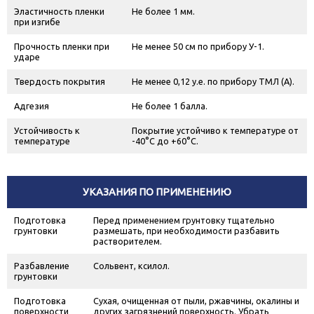
Эластичность пленки
Не более 1 мм.
при изгибе
Прочность пленки при
Не менее 50 см по прибору У-1.
ударе
Твердость покрытия
Не менее 0,12 у.е. по прибору ТМЛ (А).
Адгезия
Не более 1 балла.
Устойчивость к
Покрытие устойчиво к температуре от
температуре
-40°С до +60°С.
УКАЗАНИЯ ПО ПРИМЕНЕНИЮ
Подготовка
Перед применением грунтовку тщательно
грунтовки
размешать, при необходимости разбавить
растворителем.
Разбавление
Сольвент, ксилол.
грунтовки
Подготовка
Сухая, очищенная от пыли, ржавчины, окалины и
поверхности
других загрязнений поверхность. Убрать