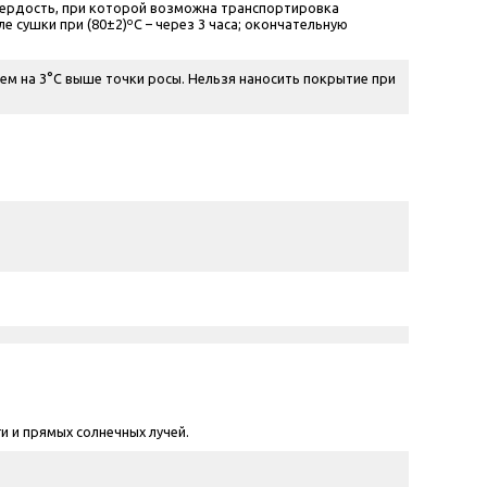
 твердость, при которой возможна транспортировка
ле сушки при (80±2)ºС – через 3 часа; окончательную
м на 3°С выше точки росы. Нельзя наносить покрытие при
и и прямых солнечных лучей.