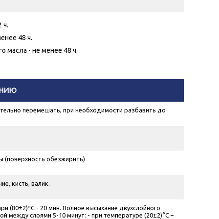
 ч.
енее 48 ч.
 масла - не менее 48 ч.
ЕНИЮ
щательно перемешать, при необходимости разбавить до
ны (поверхность обезжирить)
е, кисть, валик.
при (80±2)ºС - 20 мин. Полное высыхание двухслойного
 между слоями 5-10 минут: - при температуре (20±2)°С –