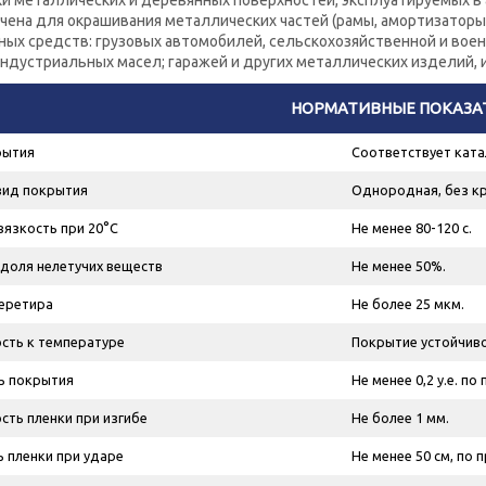
ки металлических и деревянных поверхностей, эксплуатируемых в
чена для окрашивания металлических частей (рамы, амортизаторы,
ных средств: грузовых автомобилей, сельскохозяйственной и вое
ндустриальных масел; гаражей и других металлических изделий, и
НОРМАТИВНЫЕ ПОКАЗА
рытия
Соответствует ката
вид покрытия
Однородная, без кр
вязкость при 20°С
Не менее 80-120 с.
доля нелетучих веществ
Не менее 50%.
еретира
Не более 25 мкм.
сть к температуре
Покрытие устойчиво
ь покрытия
Не менее 0,2 у.е. по
сть пленки при изгибе
Не более 1 мм.
 пленки при ударе
Не менее 50 см, по п