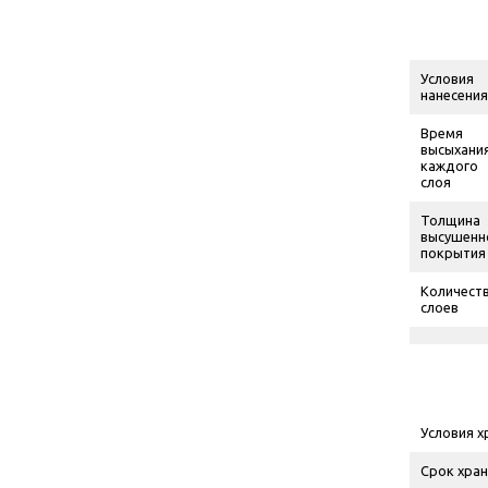
Условия
нанесения
Время
высыхани
каждого
слоя
Толщина
высушенн
покрытия
Количест
слоев
Условия х
Срок хран