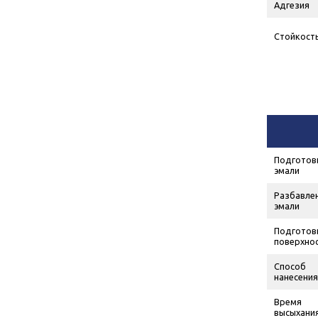
Адгезия
Стойкость
Подготов
эмали
Разбавле
эмали
Подготов
поверхно
Способ
нанесения
Время
высыхани