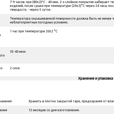
7-9 часов; при (80±2)ºС - 40 мин. 2-х слойное покрытие набирает
изделий, после сушки при температуре (20±2)°С через 24 часа; пос
твердость - через 5 суток.
Температура окрашиваемой поверхности должна быть не менее че
неблагоприятных погодных условиях.
1 час при температуре 20±2 °С
я
35-40 мкм.
ого
во
2 слоя.
Хранение и упаковка
ранения
Хранить в плотно закрытой таре, предохраняя от влаг
ения
12 месяцев со дня изготовления.