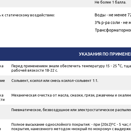
Не более 1 балла.
Воды - не менее 72
 к статическому воздействию:
3% р-ра соли - не м
Трансформаторного
УКАЗАНИЯ ПО ПРИМЕН
ка
Перед применением эмали обеспечить температуру 15 - 25 °С, т
рабочей вязкости 18-22 с.
ние
Сольвент, ксилол или смесь ксилол-сольвент 1:1.
ка
Механическая очистка от масла, смазки, грязи, ржавчины и окали
сти
Пневматическое, безвоздушное или электростатическое распылени
Полное высыхание однослойного покрытия: - при (20±2)ºС - 5 час; 
я
покрытия, нанесенного методом «мокрый по мокрому» с выдержкой