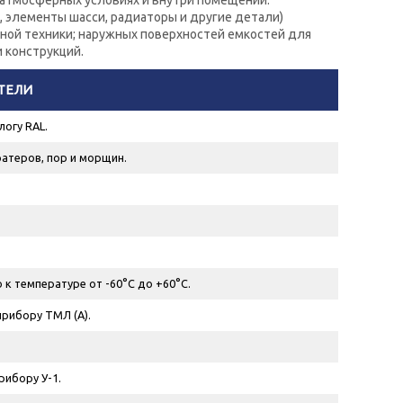
 атмосферных условиях и внутри помещений.
 элементы шасси, радиаторы и другие детали)
нной техники; наружных поверхностей емкостей для
 конструкций.
ТЕЛИ
логу RAL.
атеров, пор и морщин.
 к температуре от -60°С до +60°С.
 прибору ТМЛ (А).
рибору У-1.