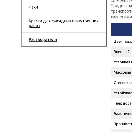
Для окрас
Предназна
Лаки
транспорт
хранения и
Краски для фасадных и внутренних
работ
Растворители
Цвет пок
Внешний 
Условная 
Массовая 
Степень п
Устойчиво
Твердост
Эластично
Прочность