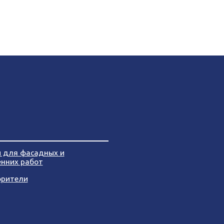
и для фасадных и
енних работ
орители