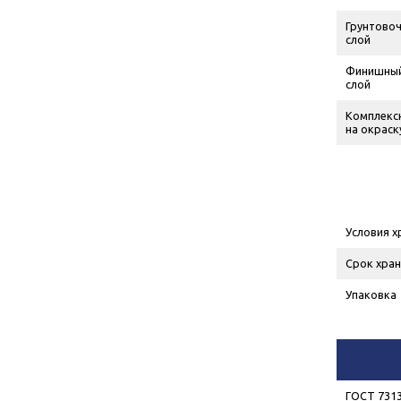
Грунтово
слой
Финишны
слой
Комплексн
на окраск
Условия х
Срок хран
Упаковка
ГОСТ 7313