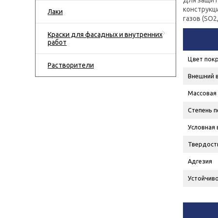
Для защит
конструкц
Лаки
газов (SO
2
Краски для фасадных и внутренних
работ
Цвет пок
Растворители
Внешний 
Массовая 
Степень п
Условная 
Твердост
Адгезия
Устойчиво