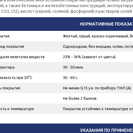
ы в комплексном, многослойном покрытии предварительно загрун
ий, а также бетонных и железобетонных конструкций, эксплуатиру
, CO
2
, Cl
2
), кислот (серной, соляной, фосфорной) и растворов соле
НОРМАТИВНЫЕ ПОКАЗА
рытия
Желтый, серый, красно-коричневый, б
вид покрытия
Однородная, без морщин, оспин, поте
доля нелетучих веществ
23% - 36% (зависит от цвета).
еретира
30 - 50 мкм.
вязкость при 20°С
30 - 60 с.
ь покрытия
Не менее 0,15 у.е. по прибору ТМЛ (А).
Не более 2 баллов.
сть к температуре
Покрытие устойчиво к температуре от
УКАЗАНИЯ ПО ПРИМЕН