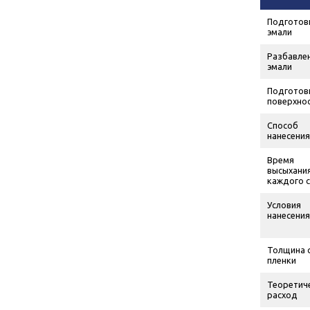
Подготов
эмали
Разбавле
эмали
Подготов
поверхно
Способ
нанесения
Время
высыхани
каждого 
Условия
нанесения
Толщина 
пленки
Теоретич
расход