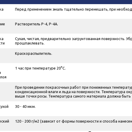
ка
Перед применением эмаль тщательно перемешать, при необход
ние
Растворитель Р-4, Р-4А.
ка
Сухая, чистая, предварительно загрунтованная поверхность. У
сти
прошпаклевать.
Краскораспылитель.
1 час при температуре 20°С.
я
слоя
При проведении покрасочных работ при пониженных температур
конденсационной влаги и льда на поверхности. Температура ок
выше точки росы. Температура самого материала должна быть 
сухой
30 - 40 мкм.
еский
120 - 200 г/м
2
(зависит от формы поверхности и способа нанесен